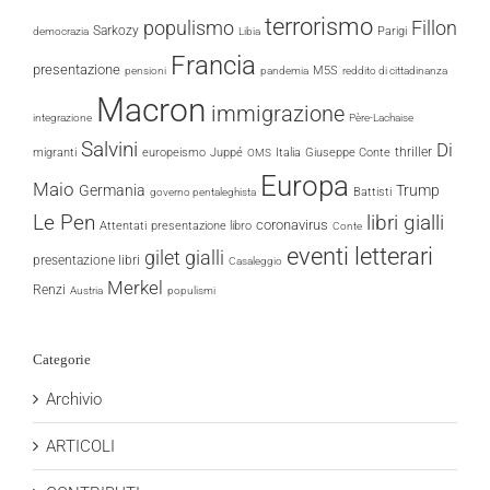
terrorismo
populismo
Fillon
Sarkozy
Parigi
democrazia
Libia
Francia
presentazione
M5S
pensioni
pandemia
reddito di cittadinanza
Macron
immigrazione
integrazione
Père-Lachaise
Salvini
Di
thriller
migranti
europeismo
Juppé
Italia
Giuseppe Conte
OMS
Europa
Maio
Germania
Trump
Battisti
governo pentaleghista
Le Pen
libri gialli
coronavirus
Attentati
presentazione libro
Conte
eventi letterari
gilet gialli
presentazione libri
Casaleggio
Merkel
Renzi
Austria
populismi
Categorie
Archivio
ARTICOLI