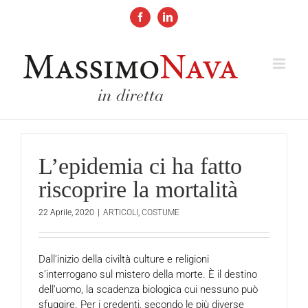
Salta
al
Facebook
LinkedIn
contenuto
L’epidemia ci ha fatto
riscoprire la mortalità
22 Aprile, 2020
|
ARTICOLI
,
COSTUME
Dall’inizio della civiltà culture e religioni
s’interrogano sul mistero della morte. È il destino
dell’uomo, la scadenza biologica cui nessuno può
sfuggire. Per i credenti, secondo le più diverse