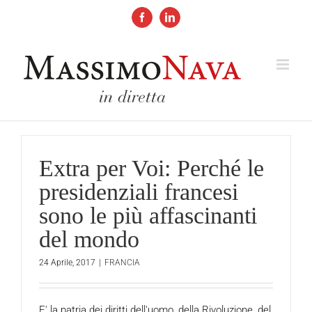
Salta
al
Facebook
LinkedIn
contenuto
Extra per Voi: Perché le
presidenziali francesi
sono le più affascinanti
del mondo
24 Aprile, 2017
|
FRANCIA
E' la patria dei diritti dell'uomo, della Rivoluzione, del