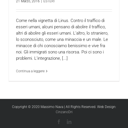
21 Marzo, 2016
|
ESTERI
Come nella vignetta di Linus. Contro il traffico di
esseri umani, alcuni pensano di abolire il traffico,
altri di abolire gli esseri umani. L’altro, lo straniero,
lo sconosciuto, come una minaccia e un male. Le
minacce di chi conosciamo benissimo e vive fra
noi. Gli immigrati sono una risorsa. Poi ci sono i
problemi. L’integrazione, [...]
Continua a leggere
Copyright © 2020 Massimo Nava | All Rights Reserved. Web Design:
CinzanoDri
Facebook
LinkedIn