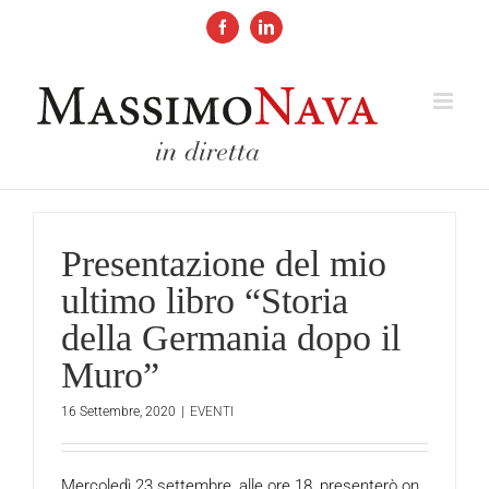
Salta
al
Facebook
LinkedIn
contenuto
Presentazione del mio
ultimo libro “Storia
della Germania dopo il
Muro”
16 Settembre, 2020
|
EVENTI
Mercoledì 23 settembre, alle ore 18, presenterò on