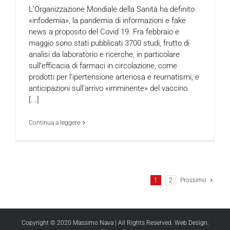
L’Organizzazione Mondiale della Sanità ha definito
«infodemia», la pandemia di informazioni e fake
news a proposito del Covid 19. Fra febbraio e
maggio sono stati pubblicati 3700 studi, frutto di
analisi da laboratorio e ricerche, in particolare
sull’efficacia di farmaci in circolazione, come
prodotti per l’ipertensione arteriosa e reumatismi, e
anticipazioni sull’arrivo «imminente» del vaccino.
[...]
Continua a leggere
1
2
Prossimo
Copyright © 2020 Massimo Nava | All Rights Reserved. Web Design: