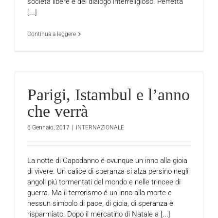
societá libere e del dialogo interreligioso. Perfetta
[...]
Continua a leggere
Parigi, Istambul e l’anno
che verrà
6 Gennaio, 2017
|
INTERNAZIONALE
La notte di Capodanno é ovunque un inno alla gioia
di vivere. Un calice di speranza si alza persino negli
angoli piú tormentati del mondo e nelle trincee di
guerra. Ma il terrorismo é un inno alla morte e
nessun simbolo di pace, di gioia, di speranza è
risparmiato. Dopo il mercatino di Natale a [...]