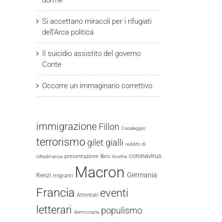
dorme
Si accettano miracoli per i rifugiati
dell’Arca politica
Il suicidio assistito del governo
Conte
Occorre un immaginario correttivo
immigrazione
Fillon
Casaleggio
terrorismo
gilet gialli
reddito di
coronavirus
presentazione libro
cittadinanza
Austria
Macron
Germania
Renzi
migranti
Francia
eventi
Attentati
letterari
populismo
democrazia