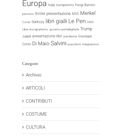
Europa
Italia
europeismo
Parigi
Battisti
Merkel
presentazione
thriller
M5S
pensioni
p
il
libri gialli
Le Pen
Sarkozy
Conte
OMS
Trump
Libia
bonapartismo
governo pentaleghista
presentazione libri
Juppé
Giuseppe
pandemia
Salvini
Di Maio
Conte
populismi
integrazione
Categorie
Archivio
ARTICOLI
CONTRIBUTI
COSTUME
CULTURA